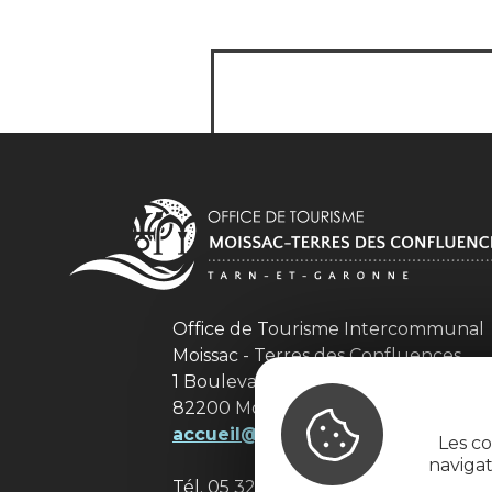
Office de Tourisme Intercommuna
Moissac - Terres des Confluences
1 Boulevard de Brienne
82200 Moissac
accueil@tourisme-moissacconflu
Les co
naviga
Tél. 05 32 09 69 36