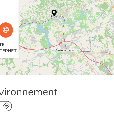
TE
NTERNET
nvironnement