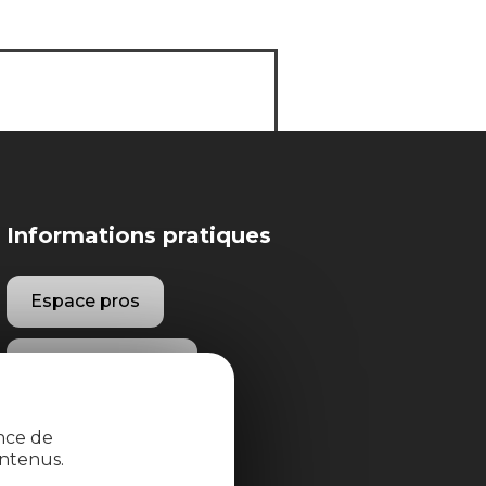
Informations pratiques
Espace pros
Espace groupes
Brochures
ence de
ntenus.