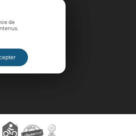
Espace groupes
ence de
Brochures
ntenus.
cepter