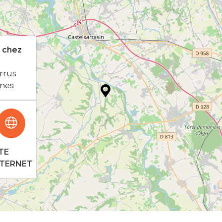
, chez
rrus
nes
TE
NTERNET