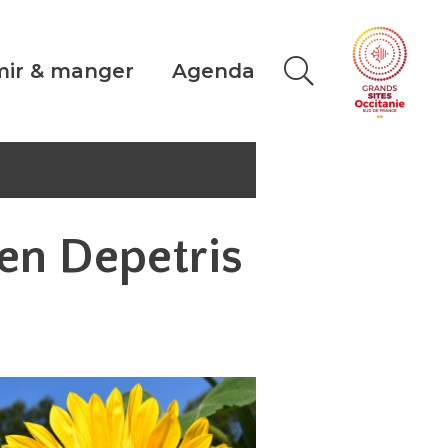
ir & manger
Agenda
ien Depetris