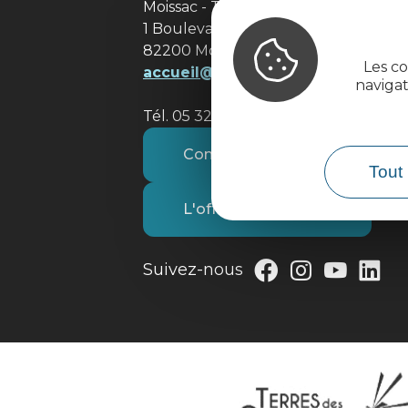
Moissac - Terres des Confluences
1 Boulevard de Brienne
82200 Moissac
Les co
accueil@tourisme-moissacconflu
naviga
Tél. 05 32 09 69 36
Contactez-nous
Tout 
L'office de tourisme
Suivez-nous