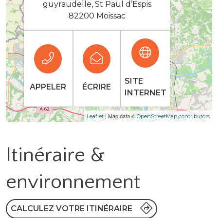
guyraudelle, St Paul d’Espis
82200 Moissac
SITE
APPELER
ÉCRIRE
INTERNET
| Map data ©
Leaflet
OpenStreetMap contributors
Itinéraire &
environnement
CALCULEZ VOTRE ITINÉRAIRE