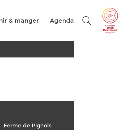
ir & manger
Agenda
e de Pignols
Ferme de Pignols