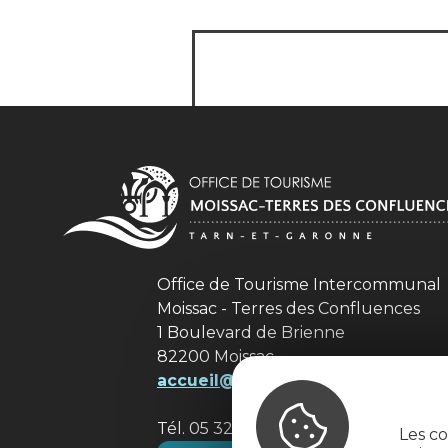
Office de Tourisme Intercommuna
Moissac - Terres des Confluences
1 Boulevard de Brienne
82200 Moissac
accueil@tourisme-moissacconflu
Tél. 05 32 09 69 36
Les co