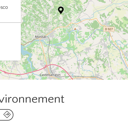
esco
nvironnement