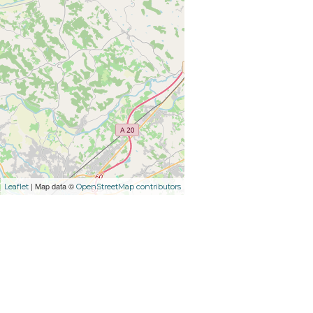
| Map data ©
Leaflet
OpenStreetMap contributors