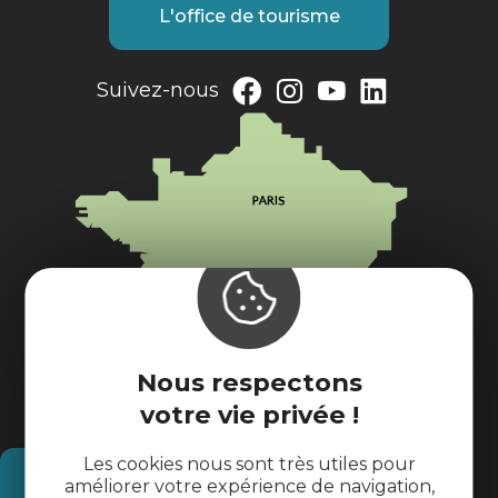
L'office de tourisme
Suivez-nous
Nous respectons
votre vie privée !
Les cookies nous sont très utiles pour
Comment venir ?
améliorer votre expérience de navigation,