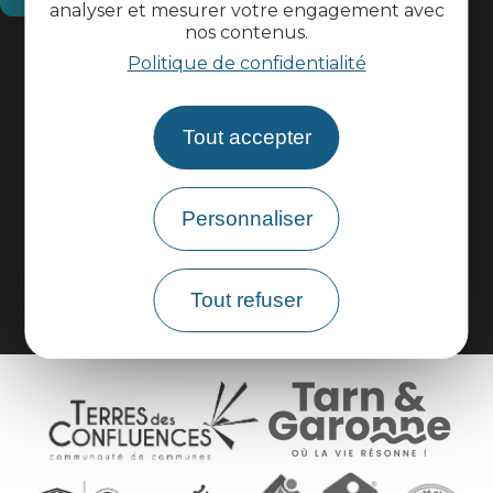
analyser et mesurer votre engagement avec
nos contenus.
Informations pratiques
Politique de confidentialité
Espace pros
Tout accepter
Espace groupes
Personnaliser
Brochures
Tout refuser