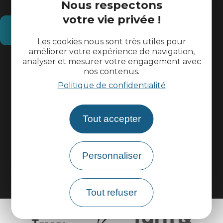
Nous respectons
votre vie privée !
Comment venir ?
Les cookies nous sont très utiles pour
améliorer votre expérience de navigation,
analyser et mesurer votre engagement avec
Informations pratiques
nos contenus.
Politique de confidentialité
Espace pros
Tout accepter
Espace groupes
Brochures
Personnaliser
Tout refuser