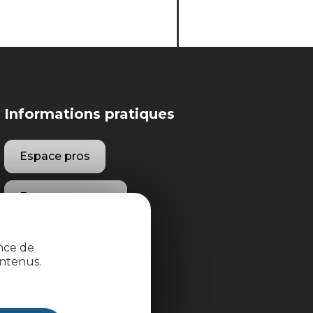
Informations pratiques
Espace pros
Espace groupes
Brochures
ence de
ntenus.