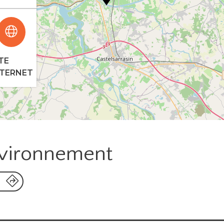
TE
NTERNET
nvironnement