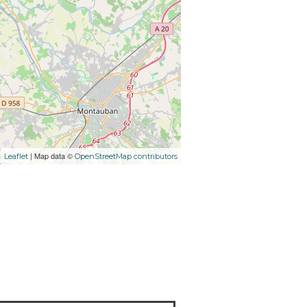
| Map data ©
Leaflet
OpenStreetMap contributors