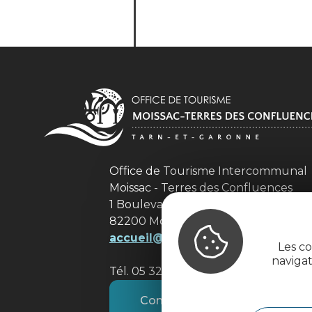
Office de Tourisme Intercommuna
Moissac - Terres des Confluences
1 Boulevard de Brienne
82200 Moissac
accueil@tourisme-moissacconflu
Les co
naviga
Tél. 05 32 09 69 36
Contactez-nous