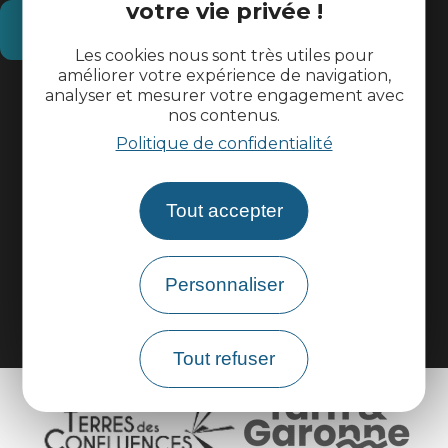
votre vie privée !
Comment venir ?
Les cookies nous sont très utiles pour
améliorer votre expérience de navigation,
Informations pratiques
analyser et mesurer votre engagement avec
nos contenus.
Politique de confidentialité
Espace pros
Tout accepter
Espace groupes
Brochures
Personnaliser
Tout refuser