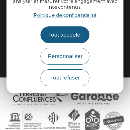
analyser et mesurer votre engagement avec
nos contenus.
Politique de confidentialité
Espace pros
Espace groupes
Tout accepter
Brochures
Personnaliser
Tout refuser