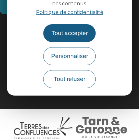
nos contenus.
Comment venir ?
Politique de confidentialité
Informations pratiques
Tout accepter
Espace pros
Personnaliser
Espace groupes
Tout refuser
Brochures