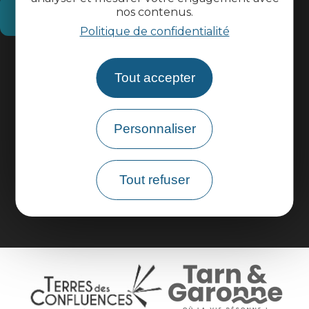
nos contenus.
Comment venir ?
Politique de confidentialité
Informations pratiques
Tout accepter
Espace pros
Personnaliser
Espace groupes
Tout refuser
Brochures