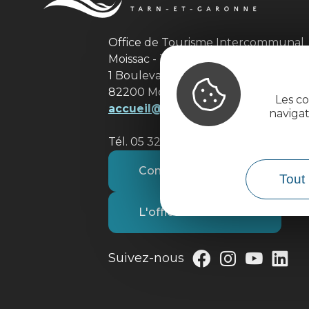
Office de Tourisme Intercommuna
Moissac - Terres des Confluences
1 Boulevard de Brienne
82200 Moissac
Les co
accueil@tourisme-moissacconflu
naviga
Tél. 05 32 09 69 36
Contactez-nous
Tout 
L'office de tourisme
Suivez-nous