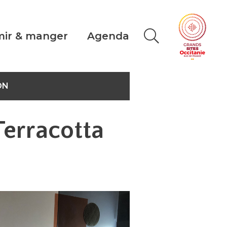
ir & manger
Agenda
ON
Terracotta