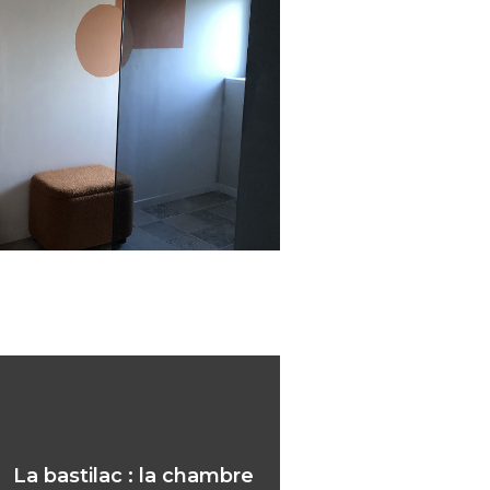
astilac : la chambre
tes Terracotta
La bastilac : la chambre