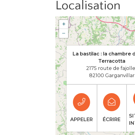
Localisation
+
−
La bastilac : la chambre 
Terracotta
2175 route de fajoll
82100 Garganvillar
SI
APPELER
ÉCRIRE
I