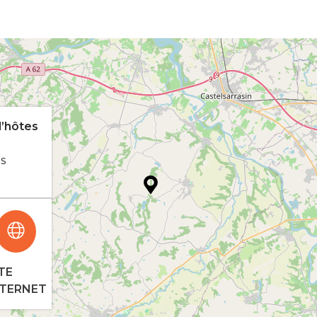
d’hôtes
es
TE
NTERNET