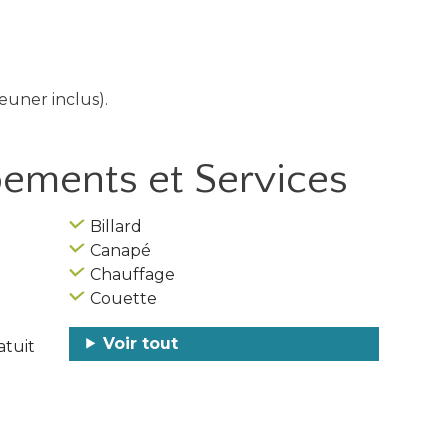
euner inclus).
ipements
et Services
Billard
Canapé
Chauffage
Couette
Voir tout
atuit