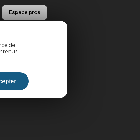
Espace pros
Espace groupes
ence de
Brochures
ntenus.
cepter