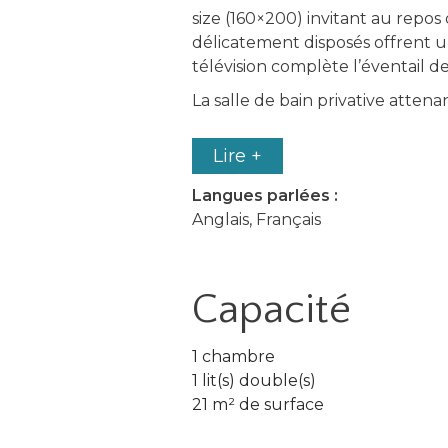
size (160×200) invitant au repos
délicatement disposés offrent u
télévision complète l’éventail d
La salle de bain privative atten
Lire +
Langues parlées :
Anglais, Français
Capacité
1 chambre
1 lit(s) double(s)
21 m² de surface