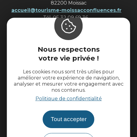
82200 Moissac
accueil@tourisme-moissacconfluences.fr
Tél. 05 32 09 69 36
Contactez-nous
Nous respectons
L'office de tourisme
votre vie privée !
Suivez-nous
Les cookies nous sont très utiles pour
améliorer votre expérience de navigation,
analyser et mesurer votre engagement avec
nos contenus.
Politique de confidentialité
Tout accepter