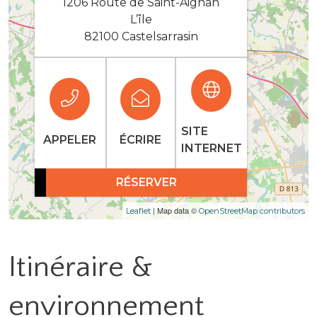
1206 Route de Saint-Aignan
L’île
82100 Castelsarrasin
SITE
APPELER
ÉCRIRE
INTERNET
RÉSERVER
| Map data ©
Leaflet
OpenStreetMap contributors
Itinéraire &
environnement