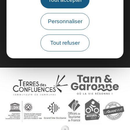
Espace pros
Personnaliser
Espace groupes
Brochures
Tout refuser