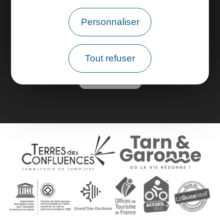
Espace pros
Personnaliser
Espace groupes
Tout refuser
Brochures