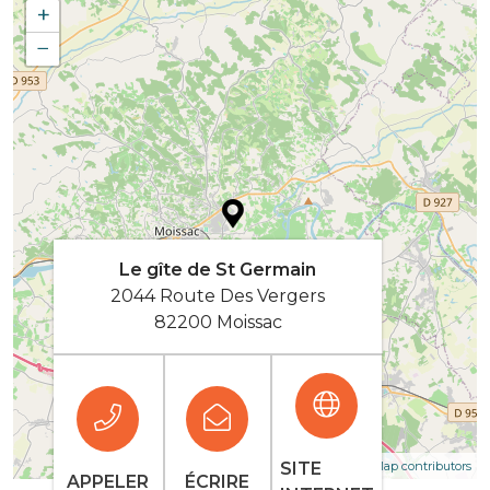
+
−
Le gîte de St Germain
2044 Route Des Vergers
82200 Moissac
| Map data ©
SITE
Leaflet
OpenStreetMap contributors
APPELER
ÉCRIRE