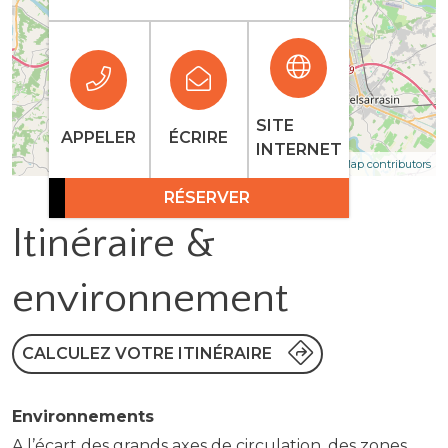
SITE
APPELER
ÉCRIRE
INTERNET
| Map data ©
Leaflet
OpenStreetMap contributors
RÉSERVER
Itinéraire &
environnement
CALCULEZ VOTRE ITINÉRAIRE
Environnements
A l’écart des grands axes de circulation, des zones