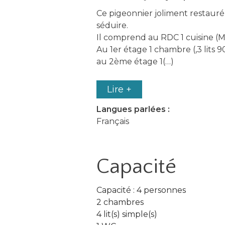
Ce pigeonnier joliment restaur
séduire.
Il comprend au RDC 1 cuisine (MO
Au 1er étage 1 chambre (,3 lits 
au 2ème étage 1(…)
Lire +
Langues parlées :
Français
Capacité
Capacité : 4 personnes
2 chambres
4 lit(s) simple(s)