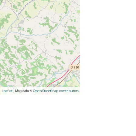
| Map data ©
Leaflet
OpenStreetMap contributors