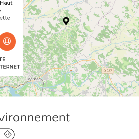
 Haut
é
ette
TE
NTERNET
nvironnement