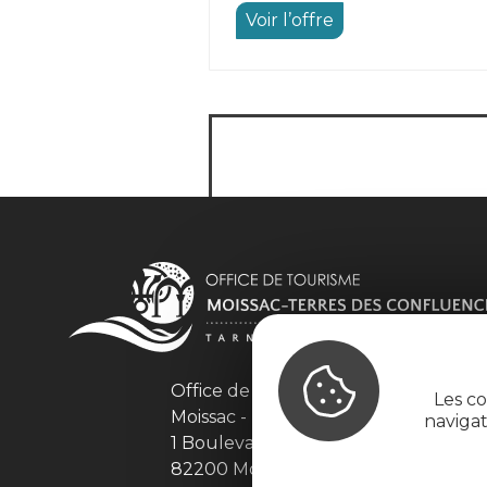
Voir l’offre
Office de Tourisme Intercommuna
Les co
Moissac - Terres des Confluences
naviga
1 Boulevard de Brienne
82200 Moissac