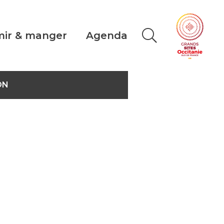
ir & manger
Agenda
ON