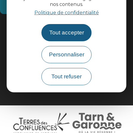
nos contenus.
Comment venir ?
Politique de confidentialité
Informations pratiques
Tout accepter
Espace pros
Personnaliser
Espace groupes
Tout refuser
Brochures