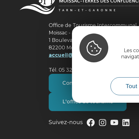
Office de Tourisme Intercommuna
Moissac - Terres des Confluences
1 Boulevard de Brienne
82200 Moissac
Les co
accueil@tourisme-moissacconflu
naviga
Tél. 05 32 09 69 36
Contactez-nous
Tout 
L'office de tourisme
Suivez-nous