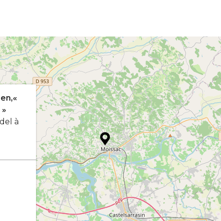
en,«
 »
del à