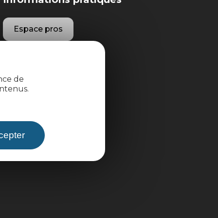
Espace pros
Espace groupes
ence de
Brochures
ntenus.
cepter