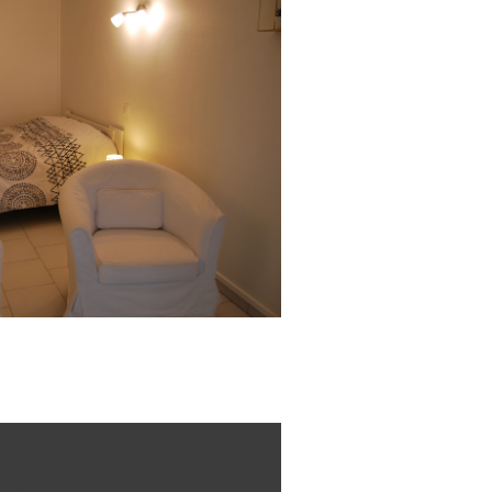
osy en ambiance Zen,«