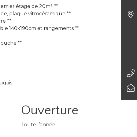
Cott
emier étage de 20m² **
nde, plaque vitrocéramique **
vre **
table 140x190cm et rangements **
douche **
tugais
Ouverture
Toute l’année.