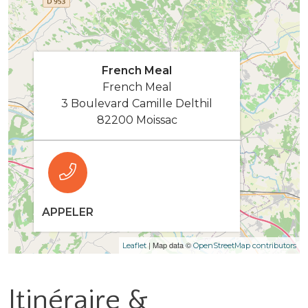
French Meal
French Meal
3 Boulevard Camille Delthil
82200 Moissac
APPELER
| Map data ©
Leaflet
OpenStreetMap contributors
Itinéraire &