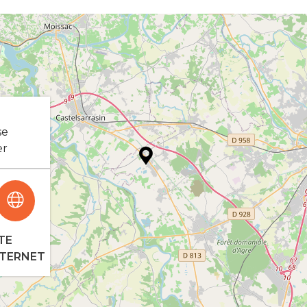
se
er
TE
NTERNET