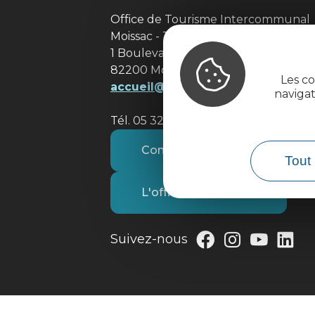
Office de Tourisme Intercommuna
Moissac - Terres des Confluences
1 Boulevard de Brienne
82200 Moissac
Les co
accueil@tourisme-moissacconflu
naviga
Tél. 05 32 09 69 36
Contactez-nous
Tout 
L'office de tourisme
Suivez-nous