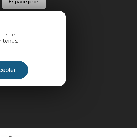
Espace pros
Espace groupes
ence de
Brochures
ntenus.
cepter