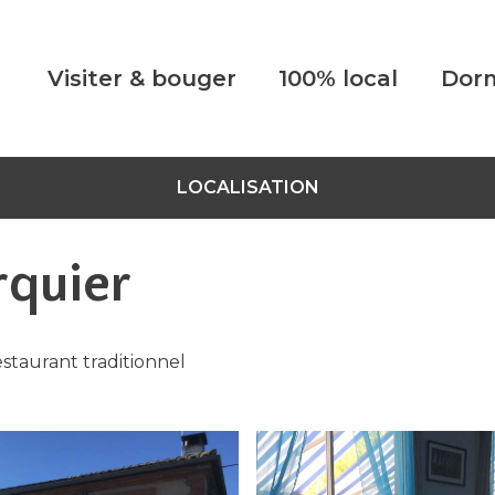
Visiter & bouger
100% local
Dorm
LOCALISATION
rquier
estaurant traditionnel