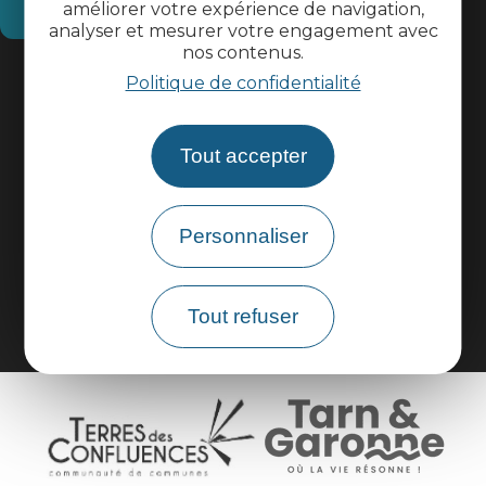
Comment venir ?
améliorer votre expérience de navigation,
analyser et mesurer votre engagement avec
nos contenus.
Informations pratiques
Politique de confidentialité
Espace pros
Tout accepter
Espace groupes
Personnaliser
Brochures
Tout refuser