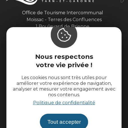
Office de Tourisme Intercommunal
Moissac - Terres des Confluences
1 Boulevard de Brienne
82200 Moissac
accueil@tourisme-moissacconfluences.fr
Tél. 05 32 09 69 36
Nous respectons
Contactez-nous
votre vie privée !
L'office de tourisme
Les cookies nous sont très utiles pour
améliorer votre expérience de navigation,
analyser et mesurer votre engagement avec
Suivez-nous
nos contenus.
Politique de confidentialité
Tout accepter