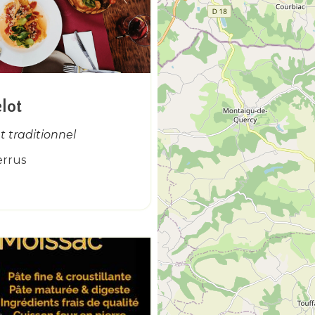
lot
 traditionnel
errus