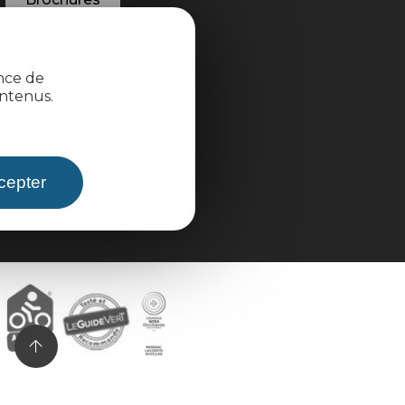
ence de
ntenus.
cepter