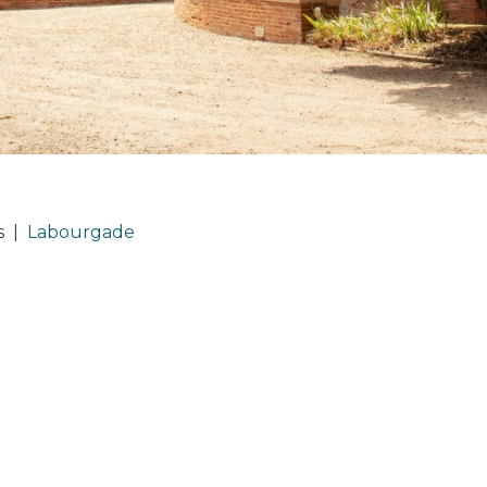
s
|
Labourgade