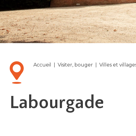
Accueil
|
Visiter, bouger
|
Villes et village
Labourgade