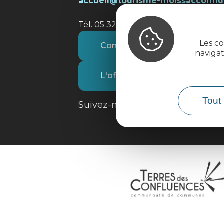
accueil@tourisme-moissacconflu
Tél. 05 32 09 69 36
Les co
Contactez-nous
naviga
L'office de tourisme
Tout 
Suivez-nous