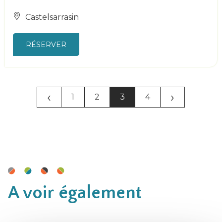
Castelsarrasin
RÉSERVER
‹
›
1
2
3
4
A voir également